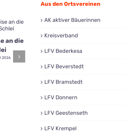
Aus den Ortsvereinen
AK aktiver Bäuerinnen
Kreisverband
e an die
ei
LFV Bederkesa
Nesteldecken
Mein Garten
il 2026
im
7. April 2026
LFV Beverstedt
Klimawandel
LFV Bramstedt
25. März 2026
LFV Donnern
LFV Geestenseth
LFV Krempel