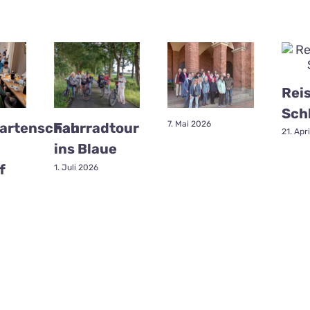
Reis
Schl
7. Mai 2026
artenschau
Fahrradtour
21. Apr
ins Blaue
f
1. Juli 2026