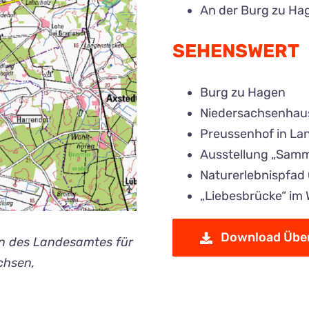
An der Burg zu Hag
SEHENSWERT
Burg zu Hagen
Niedersachsenhau
Preussenhof in La
Ausstellung „Samm
Naturerlebnispfad 
„Liebesbrücke“ im
Download Über
en des Landesamtes für
chsen,