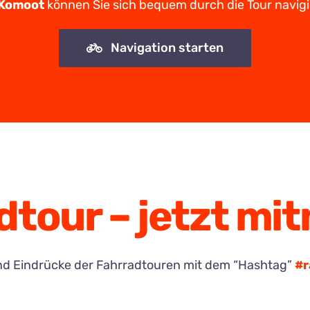
Komoot
können Sie sich bequem durch die Tour navigi
Navigation starten
dtour – jetzt mi
r und Eindrücke der Fahrradtouren mit dem “Hashtag”
#r