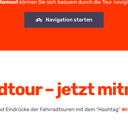
Komoot
können Sie sich bequem durch die Tour navigi
Navigation starten
dtour – jetzt mi
r und Eindrücke der Fahrradtouren mit dem “Hashtag”
#r