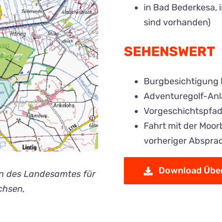
in Bad Bederkesa, 
sind vorhanden)
SEHENSWERT
Burgbesichtigung B
Adventuregolf-Anl
Vorgeschichtspfad 
Fahrt mit der Moor
vorheriger Abspra
Download Über
en des Landesamtes für
chsen,